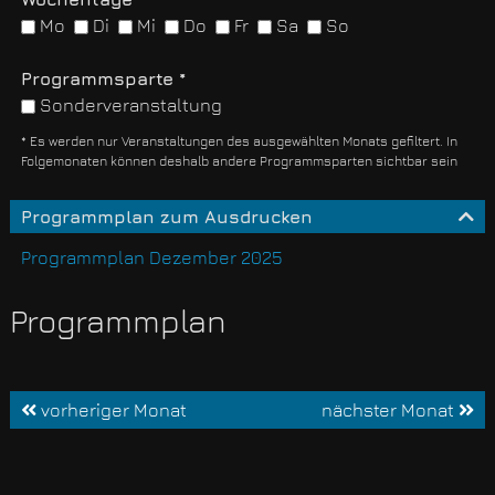
Mo
Di
Mi
Do
Fr
Sa
So
Programmsparte *
Sonderveranstaltung
* Es werden nur Veranstaltungen des ausgewählten Monats gefiltert. In
Folgemonaten können deshalb andere Programmsparten sichtbar sein
Programmplan zum Ausdrucken
Programmplan Dezember 2025
Programmplan
vorheriger Monat
nächster Monat