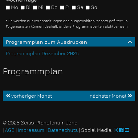
Mo
Di
Mi
Do
Fr
Sa
So
* Es werden nur Veranstaltungen des ausgewählten Monats gefiltert. In
Folgemonaten können deshalb andere Programmsparten sichtbar sein
Programmplan zum Ausdrucken
Programmplan Dezember 2025
Programmplan
vorheriger Monat
nächster Monat
© 2026 Zeiss-Planetarium Jena
|
AGB
|
Impressum
|
Datenschutz
| Social Media: