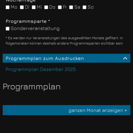
Mo
Di
Mi
Do
Fr
Sa
So
Programmsparte *
Sonderveranstaltung
* Es werden nur Veranstaltungen des ausgewählten Monats gefiltert. In
Folgemonaten können deshalb andere Programmsparten sichtbar sein
Programmplan zum Ausdrucken
Programmplan Dezember 2025
Programmplan
ganzen Monat anzeigen »