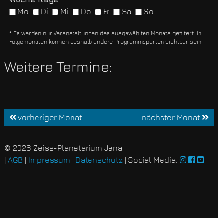
Mo
Di
Mi
Do
Fr
Sa
So
* Es werden nur Veranstaltungen des ausgewählten Monats gefiltert. In
Folgemonaten können deshalb andere Programmsparten sichtbar sein
Weitere Termine:
vorheriger Monat
nächster Monat
© 2026 Zeiss-Planetarium Jena
|
AGB
|
Impressum
|
Datenschutz
| Social Media: