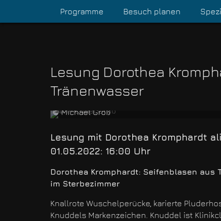
Programme
Besuch planen
Spezi
Lesung Dorothea Krompha
Tränenwasser
© Michael Groß
Autorin Dorothea Kromphardt
Lesung mit Dorothea Kromphardt ali
01.05.2022: 16:00 Uhr
Dorothea Kromphardt:
Seifenblasen aus 
im Sterbezimmer
Knallrote Wuschelperücke, karierte Pluderho
Knuddels Markenzeichen. Knuddel ist Klinikcl