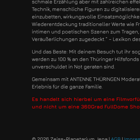
schmale Erzählung aber mit zahlreichen effek
Technik, menschliche Figuren zu digitalisier
einzubetten, wirkungsvolle Einsatzmöglichkei
Wiederentdeckung traditioneller Werte wie F
intimen und poetischen Szenen zum Tragen,
Veräußerlichungen zugedeckt.“ – Lexikon des
Und das Beste: Mit deinem Besuch tut ihr so
werden zu 100 % an den Thüringer Hilfsfonds e
unverschuldet in Not geraten sind.
Gemeinsam mit ANTENNE THÜRINGEN Moderatorin
Erlebnis für die ganze Familie.
Es handelt sich hierbei um eine Filmvorf
und nicht um eine 360Grad FullDome Sho
© 2026 Zeiss-Planetarium Jena
|
AGB
|
Impre