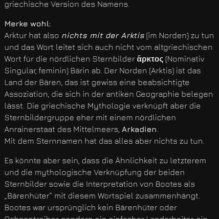
griechische Version des Namens.
Merke wohl:
Arktur hat also
nichts mit der Arktis
(im Norden) zu tun
und das Wort leitet sich auch nicht vom altgriechischen
Wort für die nördlichen Sternbilder
ἄρκτος
(Nominativ
Singular, feminin) Bärin ab. Der Norden (Arktis) ist das
Land der Bären, das ist gewiss eine beabsichtigte
Assoziation, die sich in der antiken Geographie belegen
lässt. Die griechische Mythologie verknüpft aber die
Sternbildergruppe eher mit einem nördlichen
Anrainerstaat des Mittelmeers,
Arkadien
.
Mit dem Sternnamen hat das alles aber nichts zu tun.
Es könnte aber sein, dass die Ähnlichkeit zu letzterem
und die mythologische Verknüpfung der beiden
Sternbilder sowie die Interpretation von Bootes als
„Bärenhüter“ mit diesem Wortspiel zusammenhängt.
Bootes war ursprünglich kein Bärenhüter oder
Ochsentreiber, sondern ein einfacher Landarbeiter, ein